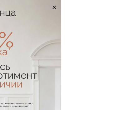
онца
0%
ка*
сь
ртимент
личии
е оформления заказа на сайте
отки заказа менеджером