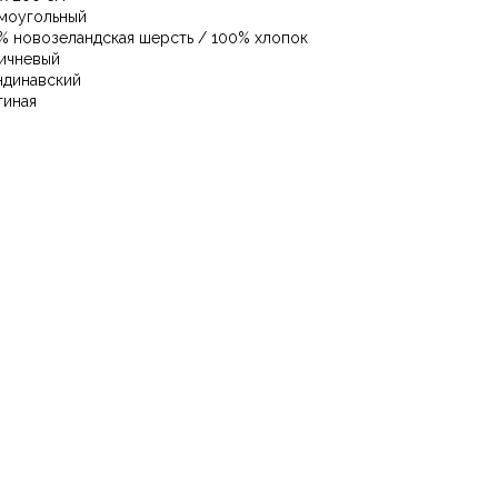
моугольный
% новозеландская шерсть / 100% хлопок
ичневый
ндинавский
тиная