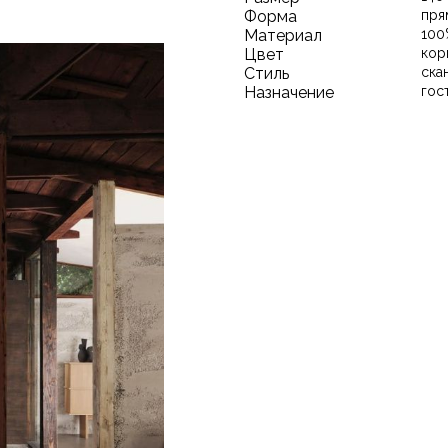
Форма
пря
Материал
100
Цвет
кор
Стиль
ска
Назначение
гос