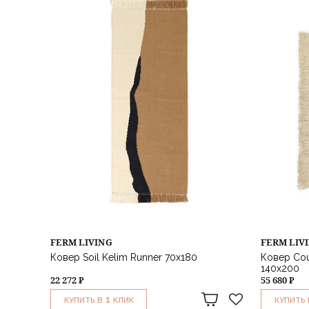
FERM LIVING
FERM LIV
Ковер Soil Kelim Runner 70х180
Ковер Cou
140x200
22 272 ₽
55 680 ₽
1
КУПИТЬ В
КЛИК
КУПИТЬ 