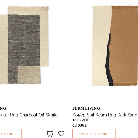
ING
FERM LIVING
nter Rug Charcoal Off-White
Ковер Soil Kelim Rug Dark Sand
140x200
43 036 ₽
1
1
В
КЛИК
КУПИТЬ В
КЛИК