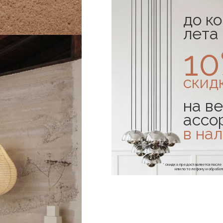
до к
лета
1
скид
на ве
ассо
в на
* скидка предоставляется посл
или по телефону и обраб