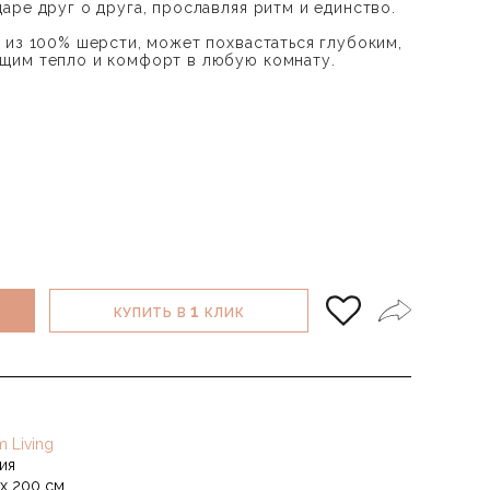
аре друг о друга, прославляя ритм и единство.
 из 100% шерсти, может похвастаться глубоким,
щим тепло и комфорт в любую комнату.
1
КУПИТЬ В
КЛИК
m Living
ия
 х 200 см