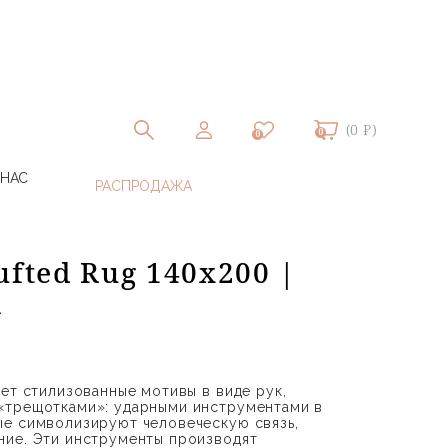
(0 ₽)
0
0
 НАС
ufted Rug 140х200 |
G
еет стилизованные мотивы в виде рук,
«трещотками»: ударными инструментами в
ые символизируют человеческую связь,
ние. Эти инструменты производят