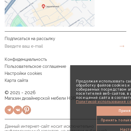
Подписаться на рассылку
Конфиденциальность
Пользовательское соглашение
Настройки cookies
Карта сайта
Продолжая использовать сай
обработку файлов cookies и
собираемых посредством аг
© 2021 - 2026
посетителей веб-сайтов, в
посещений сайта в соответ
Магазин дизайнерской мебели НОРД КОНЦЕПТ
Политикой использования co
Приня
Принять тольк
Данный интернет-сайт носит исключительно
Наст