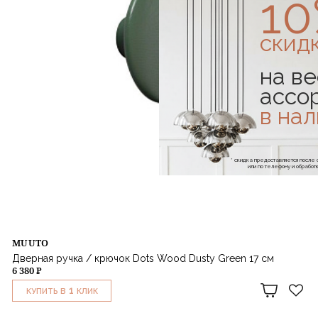
1
скид
на ве
ассо
в на
* скидка предоставляется посл
или по телефону и обраб
MUUTO
Дверная ручка / крючок Dots Wood Dusty Green 17 см
6 380 ₽
1
КУПИТЬ В
КЛИК