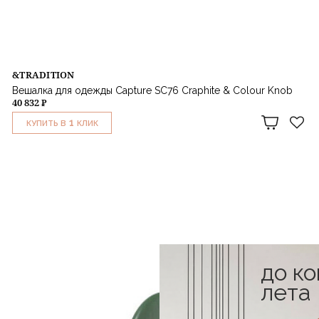
&TRADITION
Вешалка для одежды Capture SC76 Craphite & Colour Knob
40 832 ₽
1
КУПИТЬ В
КЛИК
до к
лета