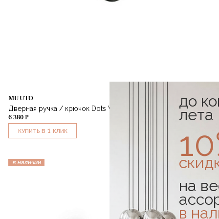
до к
MUUTO
Дверная ручка / крючок Dots Wood Dusty Green 17 см
лета
6 380 ₽
1
1
КУПИТЬ В
КЛИК
скид
в наличии
на ве
ассо
в на