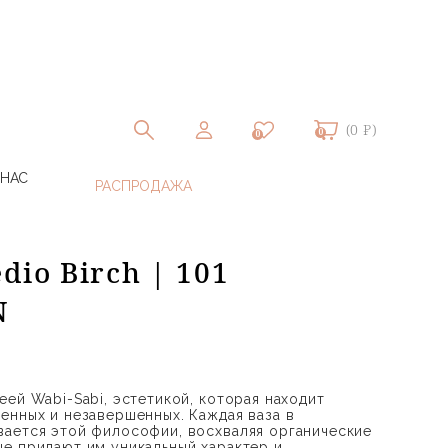
(0 ₽)
0
0
 НАС
dio Birch | 101
N
ей Wabi-Sabi, эстетикой, которая находит
енных и незавершенных. Каждая ваза в
ается этой философии, восхваляя органические
е придают им уникальный характер и