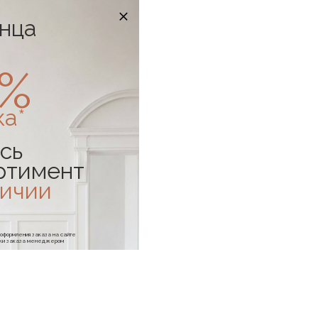
онца
0%
ка*
сь
ртимент
личии
е оформления заказа на сайте
отки заказа менеджером