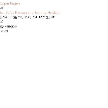
 Copenhagen
ия
stian Sofus Hansen and Tommy Hyldahl
5 см, Ш: 35 см, В: 29 см, вес: 3,5 кг
ый
ндинавский
тиная