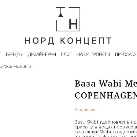
Г
БРЕНДЫ
ДИЗАЙНЕРАМ
БЛОГ
НАШИ ПРОЕКТЫ
ПРЕССА О
за Wabi Medio Birch
Ваза Wabi Me
COPENHAGE
В наличии
Вазы Wabi вдохновлены иде
красоту в вещах несоверш
коллекции Wabi придержив
и неровные формы, которы