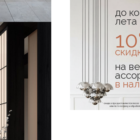
до к
лета
1
скид
на ве
ассо
в на
* скидка предоставляется посл
или по телефону и обраб