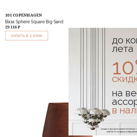
101 COPENHAGEN
Ваза Sphere Square Big Sand
29 116 ₽
1
КУПИТЬ В
КЛИК
до к
лета
1
скид
на ве
ассо
в на
* скидка предоставляется посл
или по телефону и обраб