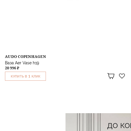
AUDO COPENHAGEN
Ваза Aer Vase h19
20 996 ₽
1
КУПИТЬ В
КЛИК
до к