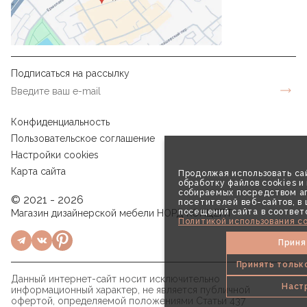
Подписаться на рассылку
Конфиденциальность
Пользовательское соглашение
Настройки cookies
Карта сайта
Продолжая использовать сай
обработку файлов cookies и
собираемых посредством аг
© 2021 - 2026
посетителей веб-сайтов, в
посещений сайта в соответ
Магазин дизайнерской мебели НОРД КОНЦЕПТ
Политикой использования co
Приня
Принять тольк
Данный интернет-сайт носит исключительно
Наст
информационный характер, не является публичной
офертой, определяемой положениями Статьи 437