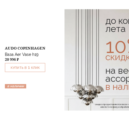
до к
лета
1
AUDO COPENHAGEN
скид
Ваза Aer Vase h19
20 996 ₽
на ве
1
КУПИТЬ В
КЛИК
ассо
в на
в наличии
* скидка предоставляется посл
или по телефону и обраб