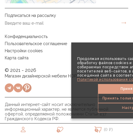
Подписаться на рассылку
Конфиденциальность
Пользовательское соглашение
Настройки cookies
Карта сайта
Продолжая использовать сай
обработку файлов cookies и
собираемых посредством аг
© 2021 - 2026
посетителей веб-сайтов, в
посещений сайта в соответ
Магазин дизайнерской мебели НОРД КОНЦЕПТ
Политикой использования co
Приня
Принять тольк
Данный интернет-сайт носит исключительно
Наст
информационный характер, не является публичной
офертой, определяемой положениями Статьи 437
Гражданского Кодекса РФ.
(0 ₽)
0
0