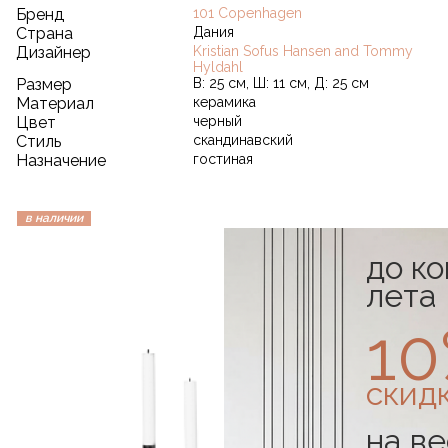
Бренд
101 Copenhagen
Страна
Дания
Дизайнер
Kristian Sofus Hansen and Tommy
Hyldahl
Размер
В: 25 см, Ш: 11 см, Д: 25 см
Материал
керамика
Цвет
черный
Стиль
скандинавский
Назначение
гостиная
в наличии
до к
лета
1
скид
на ве