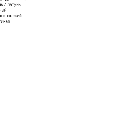
ль / латунь
ный
ндинавский
тиная