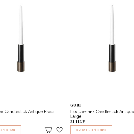
GUBI
 Candlestick Antique Brass
Подсвечник Candlestick Antique
Large
21 112 ₽
1
1
В
КЛИК
КУПИТЬ В
КЛИК