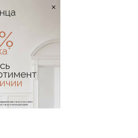
онца
0%
ка*
сь
ртимент
личии
е оформления заказа на сайте
отки заказа менеджером