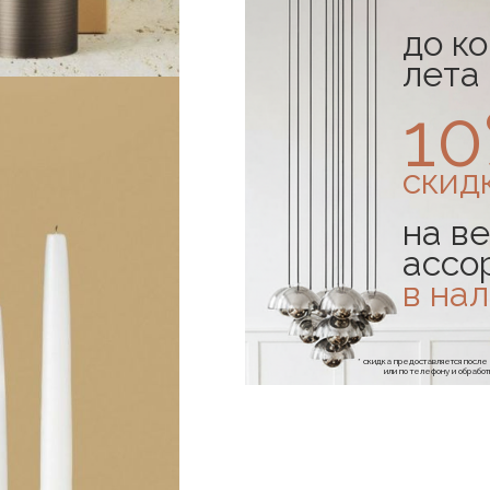
до к
лета
1
скид
на ве
ассо
в на
* скидка предоставляется посл
или по телефону и обраб