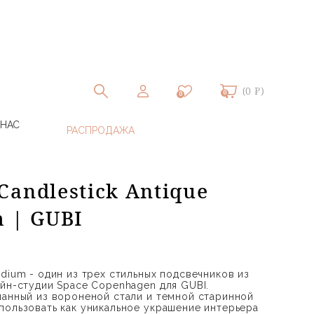
(0 ₽)
0
0
 НАС
andlestick Antique
 | GUBI
dium - один из трех стильных подсвечников из
айн-студии Space Copenhagen для GUBI.
ланный из вороненой стали и темной старинной
пользовать как уникальное украшение интерьера