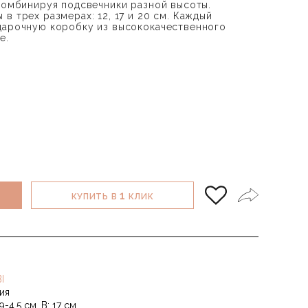
 комбинируя подсвечники разной высоты.
в трех размерах: 12, 17 и 20 см. Каждый
дарочную коробку из высококачественного
е.
1
КУПИТЬ В
КЛИК
I
ия
9-4,5 см, B: 17 см