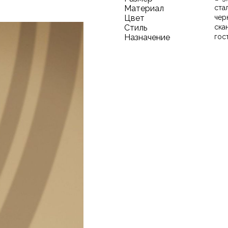
Материал
ста
Цвет
чер
Стиль
ска
Назначение
гос