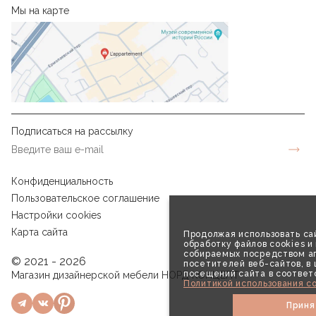
Мы на карте
Подписаться на рассылку
Конфиденциальность
Пользовательское соглашение
Настройки cookies
Карта сайта
Продолжая использовать сай
обработку файлов cookies и
собираемых посредством аг
© 2021 - 2026
посетителей веб-сайтов, в
посещений сайта в соответ
Магазин дизайнерской мебели НОРД КОНЦЕПТ
Политикой использования co
Приня