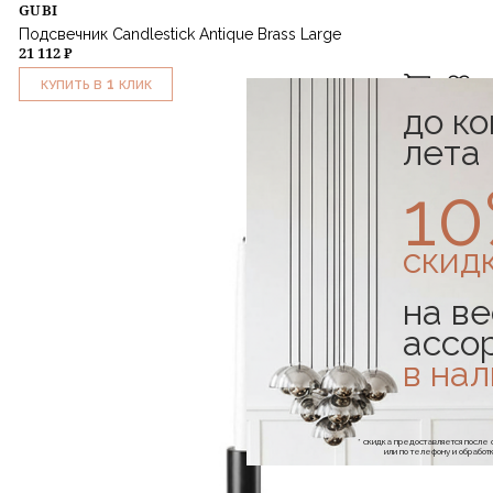
GUBI
Подсвечник Candlestick Antique Brass Large
21 112 ₽
1
КУПИТЬ В
КЛИК
до к
лета
1
скид
на ве
ассо
в на
* скидка предоставляется посл
или по телефону и обраб