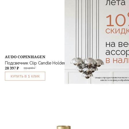
лета
1
скид
на ве
ассо
AUDO COPENHAGEN
в на
Подсвечник Clip Candle Holder H5-3 Arm Brass
28 397 ₽
33 408 ₽
1
КУПИТЬ В
КЛИК
* скидка предоставляется посл
или по телефону и обраб