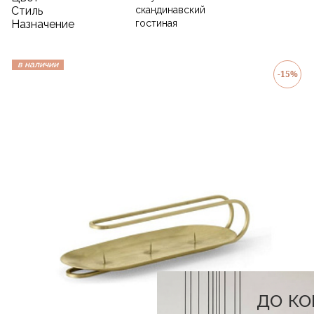
Стиль
скандинавский
Назначение
гостиная
в наличии
-15%
до к