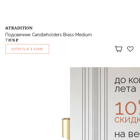
&TRADITION
Подсвечник Candleholders Brass Medium
7 076 ₽
1
КУПИТЬ В
КЛИК
до к
лета
1
скид
на ве