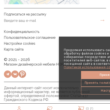
Подписаться на рассылку
Конфиденциальность
Пользовательское соглашение
Настройки cookies
Карта сайта
Продолжая использовать сай
обработку файлов cookies и
собираемых посредством аг
© 2021 - 2026
посетителей веб-сайтов, в
посещений сайта в соответ
Магазин дизайнерской мебели НОРД КОНЦЕПТ
Политикой использования co
Приня
Принять тольк
Данный интернет-сайт носит исключительно
Наст
информационный характер, не является публичной
офертой, определяемой положениями Статьи 437
Гражданского Кодекса РФ.
(0 ₽)
0
0