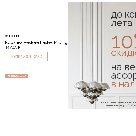
до к
лета
1
MUUTO
Корзина Restore Basket Midnight Blue
19 043 ₽
скид
1
КУПИТЬ В
КЛИК
на ве
ассо
в наличии
в на
* скидка предоставляется посл
или по телефону и обраб