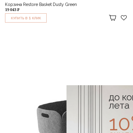
Корзина Restore Basket Dusty Green
19 043 ₽
1
КУПИТЬ В
КЛИК
до к
лета
1