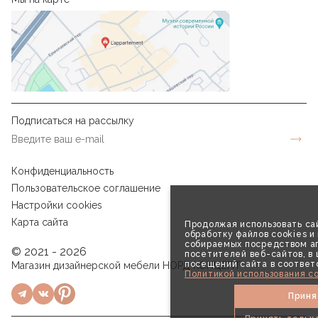
Подписаться на рассылку
Конфиденциальность
Пользовательское соглашение
Настройки cookies
Карта сайта
Продолжая использовать сай
обработку файлов cookies и
собираемых посредством аг
© 2021 - 2026
посетителей веб-сайтов, в
посещений сайта в соответ
Магазин дизайнерской мебели НОРД КОНЦЕПТ
Политикой использования co
Приня