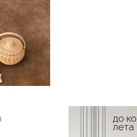
до к
лета