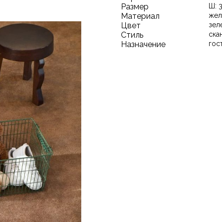
Размер
Ш: 3
Материал
жел
Цвет
зел
Стиль
ска
Назначение
гос