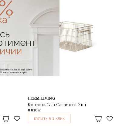
0%
ка*
сь
ртимент
личии
е оформления заказа на сайте
отки заказа менеджером
FERM LIVING
Корзина Cala Cashmere 2 шт
8 816 ₽
1
КУПИТЬ В
КЛИК