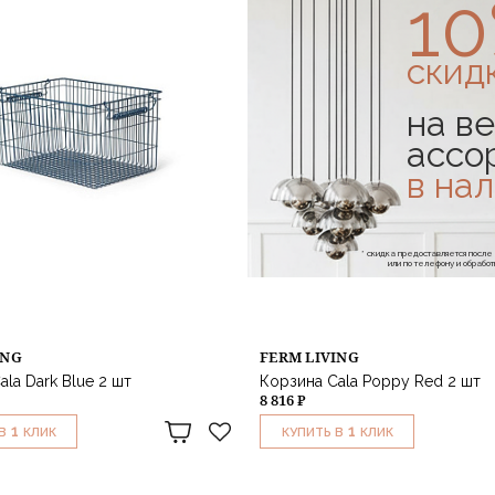
1
скид
на ве
ассо
в на
* скидка предоставляется посл
или по телефону и обраб
ING
FERM LIVING
la Dark Blue 2 шт
Корзина Cala Poppy Red 2 шт
8 816 ₽
1
1
В
КЛИК
КУПИТЬ В
КЛИК