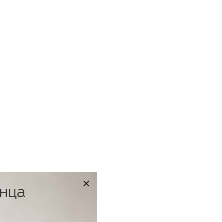
онца
в наличии