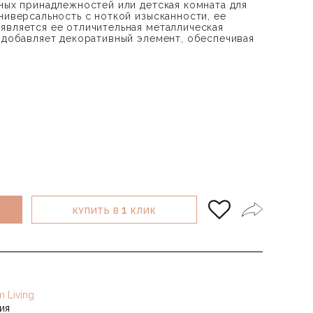
тных принадлежностей или детская комната для
ниверсальность с ноткой изысканности, ее
является ее отличительная металлическая
я добавляет декоративный элемент, обеспечивая
1
КУПИТЬ В
КЛИК
m Living
ия