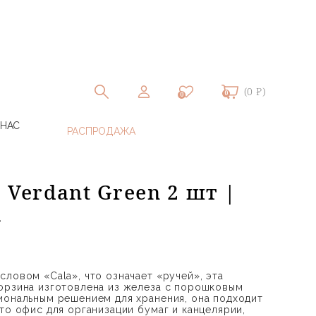
(0 ₽)
0
0
 НАС
 Verdant Green 2 шт |
G
ловом «Cala», что означает «ручей», эта
орзина изготовлена ​​из железа с порошковым
иональным решением для хранения, она подходит
то офис для организации бумаг и канцелярии,