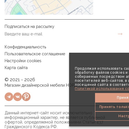
Подписаться на рассылку
Конфиденциальность
Пользовательское соглашение
Настройки cookies
Карта сайта
Продолжая использовать сай
обработку файлов cookies и
собираемых посредством аг
© 2021 - 2026
посетителей веб-сайтов, в
посещений сайта в соответ
Магазин дизайнерской мебели НОРД КОНЦЕПТ
Политикой использования co
Приня
Принять тольк
Данный интернет-сайт носит исключительно
Наст
информационный характер, не является публичной
офертой, определяемой положениями Статьи 437
Гражданского Кодекса РФ.