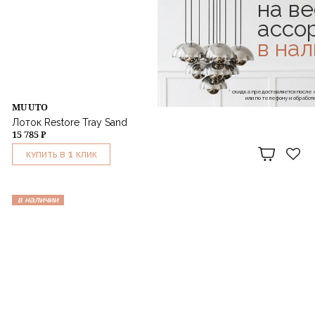
на ве
ассо
в на
* скидка предоставляется посл
или по телефону и обраб
MUUTO
Лоток Restore Tray Sand
15 785 ₽
1
КУПИТЬ В
КЛИК
в наличии