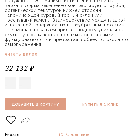
окружность. Эта минималистичная и спокойная
верхняя форма намеренно контрастирует с грубой,
органической текстурой нижней стороны,
напоминающей суровый горный склон или
треснувший камень. Взаимодействие между гладкой,
изысканной поверхностью и зазубренным, похожим
на камень основанием придает подносу уникальное
скульптурное качество, поднимая его за рамки
функциональности и превращая в объект спокойного
самовыражения.
читать далее
32 132 ₽
1
ДОБАВИТЬ В КОРЗИНУ
КУПИТЬ В
КЛИК
Бренд
101 Copenhagen