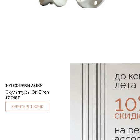
до к
лета
101 COPENHAGEN
Скульптуры Ori Birch
1
17 748 ₽
1
КУПИТЬ В
КЛИК
скид
на ве
ассо