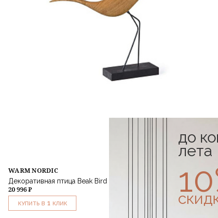
до к
лета
1
WARM NORDIC
Декоративная птица Beak Bird Low Heron Oiled Oak
20 996 ₽
скид
1
КУПИТЬ В
КЛИК