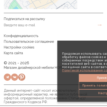
Подписаться на рассылку
Конфиденциальность
Пользовательское соглашение
Настройки cookies
Карта сайта
Продолжая использовать сай
обработку файлов cookies и
собираемых посредством аг
© 2021 - 2026
посетителей веб-сайтов, в
посещений сайта в соответ
Магазин дизайнерской мебели НОРД КОНЦЕПТ
Политикой использования co
Приня
Принять тольк
Данный интернет-сайт носит исключительно
Наст
информационный характер, не является публичной
офертой, определяемой положениями Статьи 437
Гражданского Кодекса РФ.