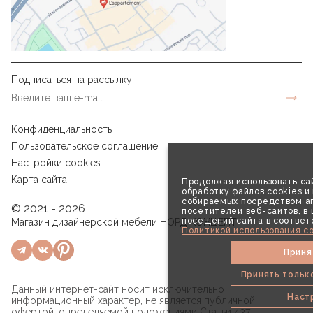
Подписаться на рассылку
Конфиденциальность
Пользовательское соглашение
Настройки cookies
Карта сайта
Продолжая использовать сай
обработку файлов cookies и
собираемых посредством аг
© 2021 - 2026
посетителей веб-сайтов, в
посещений сайта в соответ
Магазин дизайнерской мебели НОРД КОНЦЕПТ
Политикой использования co
Приня
Принять тольк
Данный интернет-сайт носит исключительно
Наст
информационный характер, не является публичной
офертой, определяемой положениями Статьи 437