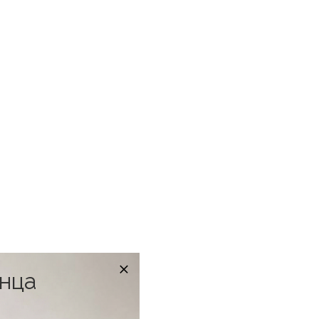
онца
в наличии