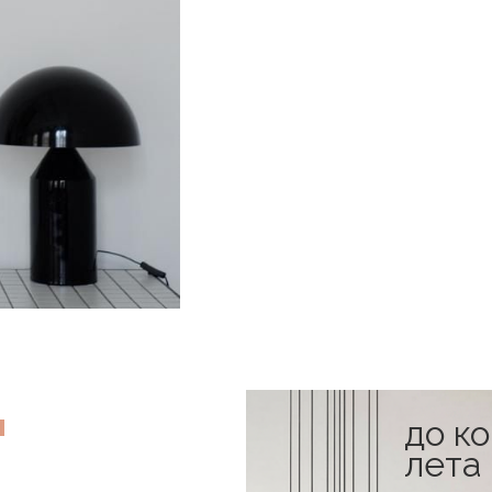
до к
в наличии
лета