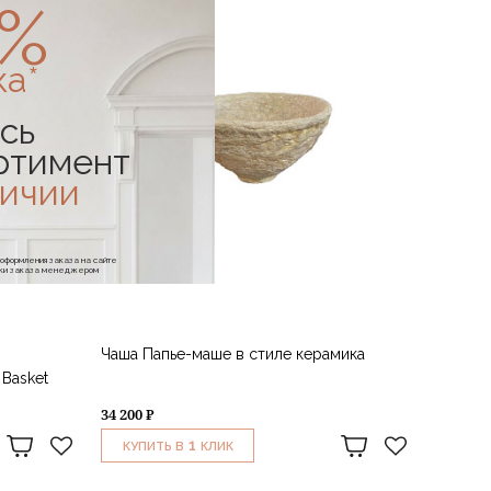
0%
ка*
сь
ртимент
личии
е оформления заказа на сайте
отки заказа менеджером
Чаша Папье-маше в стиле керамика
Basket
34 200 ₽
1
КУПИТЬ В
КЛИК