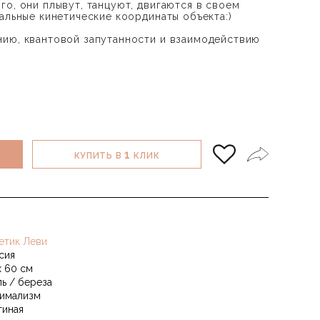
го, они плывут, танцуют, двигаются в своем
альные кинетические координаты объекта:)
ию, квантовой запутанности и взаимодействию
1
КУПИТЬ В
КЛИК
етик Леви
сия
х 60 см
ль / береза
имализм
тиная