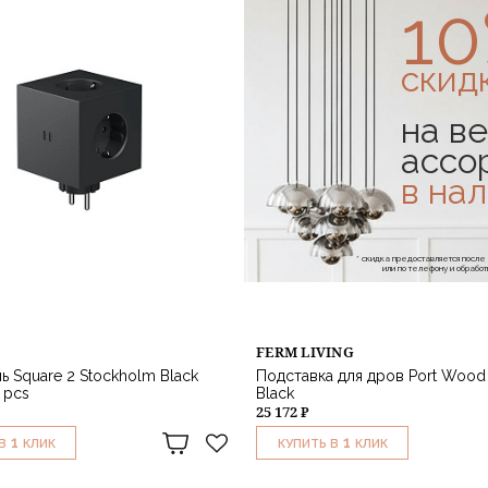
1
скид
на ве
ассо
в на
* скидка предоставляется посл
или по телефону и обраб
FERM LIVING
ь Square 2 Stockholm Black
Подставка для дров Port Wood 
 pcs
Black
25 172 ₽
1
1
В
КЛИК
КУПИТЬ В
КЛИК