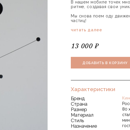
В нашем мобиле точек мно
ритме, создавая свои уник
Мы снова поем оду движен
частиц!
читать далее
13 000 ₽
ДОБАВИТЬ В КОРЗИНУ
Характеристики
Бренд
Кин
Страна
Рос
Размер
80 
Материал
ста
Стиль
мин
Назначение
гос