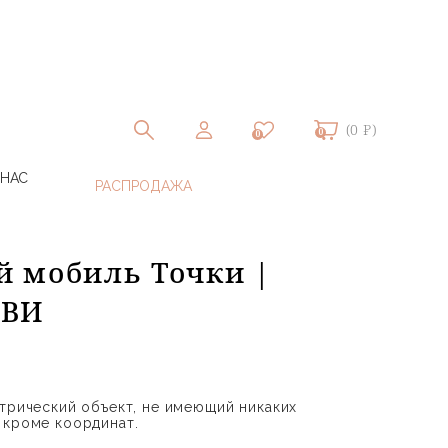
(0 ₽)
0
0
 НАС
 мобиль Точки |
ЕВИ
етрический объект, не имеющий никаких
 кроме координат.