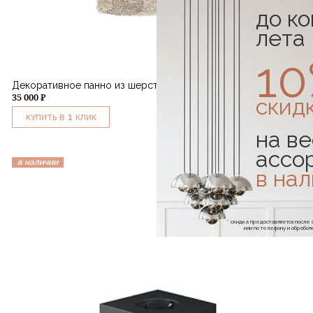
до к
лета
1
Декоративное панно из шерсти "Деревенский"
35 000 ₽
скид
1
КУПИТЬ В
КЛИК
на ве
ассо
в наличии
в на
* скидка предоставляется посл
или по телефону и обраб