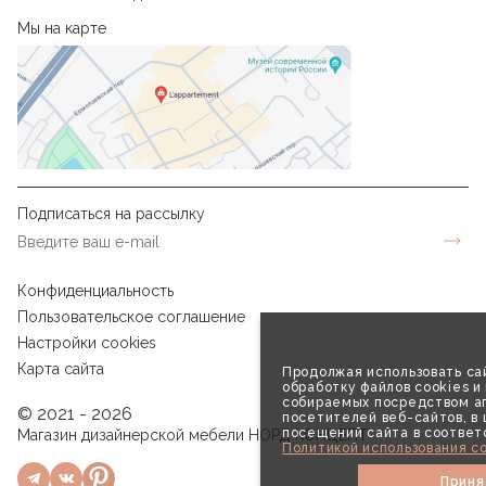
Мы на карте
Подписаться на рассылку
Конфиденциальность
Пользовательское соглашение
Настройки cookies
Карта сайта
Продолжая использовать сай
обработку файлов cookies и
собираемых посредством аг
© 2021 - 2026
посетителей веб-сайтов, в
посещений сайта в соответ
Магазин дизайнерской мебели НОРД КОНЦЕПТ
Политикой использования co
Приня