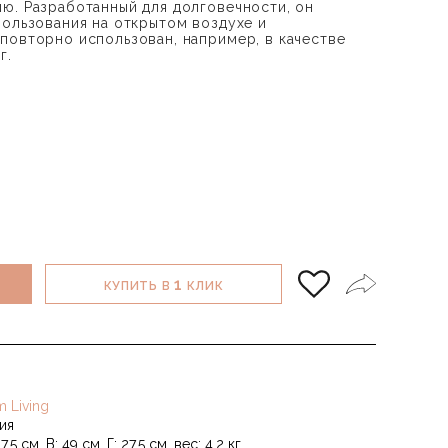
ю. Разработанный для долговечности, он
пользования на открытом воздухе и
повторно использован, например, в качестве
г.
1
КУПИТЬ В
КЛИК
m Living
ия
7.5 см, В: 49 см, Г: 27.5 см, вес: 4.2 кг