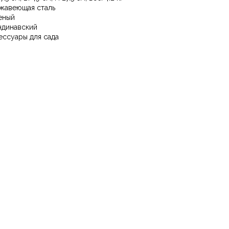
жавеющая сталь
еный
ндинавский
ессуары для сада