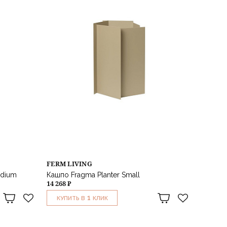
FERM LIVING
edium
Кашпо Fragma Planter Small
14 268 ₽
1
КУПИТЬ В
КЛИК