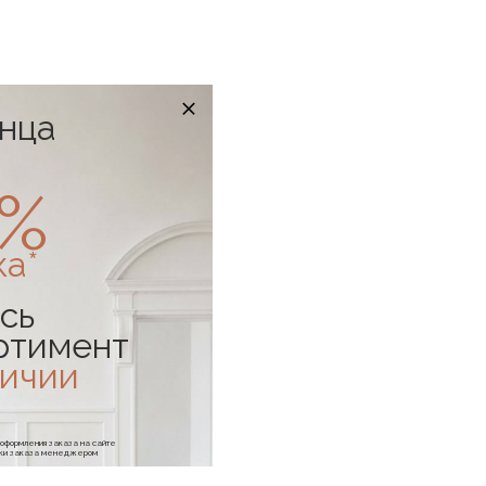
онца
0%
ка*
сь
ртимент
личии
-15%
е оформления заказа на сайте
отки заказа менеджером