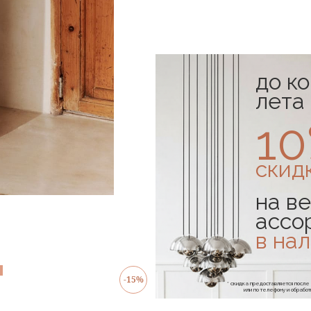
до к
лета
1
скид
на ве
ассо
в на
в наличии
-15%
* скидка предоставляется посл
или по телефону и обраб