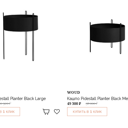
WOUD
stall Planter Black Large
Кашпо Pidestall Planter Black M
49 300 ₽
60 320 ₽
58 000 ₽
1
1
В
КЛИК
КУПИТЬ В
КЛИК