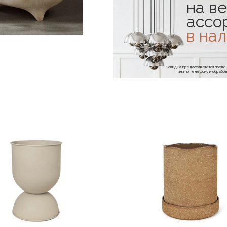
на ве
ассо
в на
* скидка предоставляется посл
или по телефону и обраб