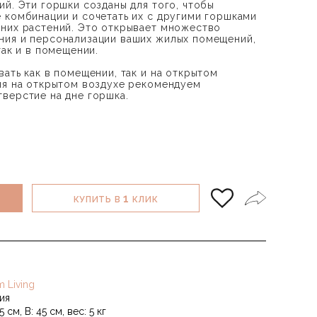
ий. Эти горшки созданы для того, чтобы
 комбинации и сочетать их с другими горшками
них растений. Это открывает множество
ния и персонализации ваших жилых помещений,
так и в помещении.
ать как в помещении, так и на открытом
ия на открытом воздухе рекомендуем
верстие на дне горшка.
1
КУПИТЬ В
КЛИК
m Living
ия
5 см, В: 45 см, вес: 5 кг