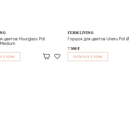
ING
FERM LIVING
я цветов Hourglass Pot
Горшок для цветов Uneru Pot 
 Medium
7 308 ₽
1
1
В
КЛИК
КУПИТЬ В
КЛИК