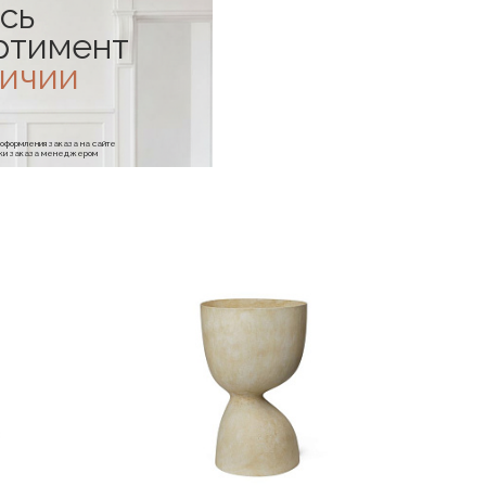
сь
ртимент
личии
е оформления заказа на сайте
отки заказа менеджером