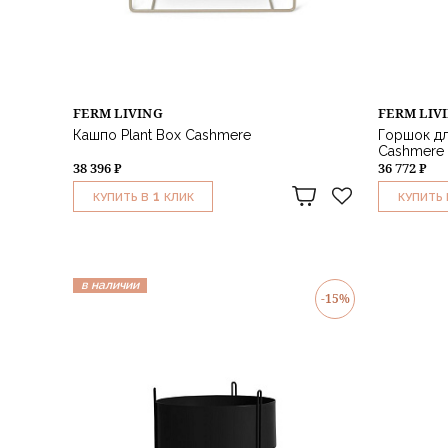
FERM LIVING
FERM LIV
Кашпо Plant Box Cashmere
Горшок дл
Cashmere
38 396 ₽
36 772 ₽
1
КУПИТЬ В
КЛИК
КУПИТЬ 
в наличии
-15%