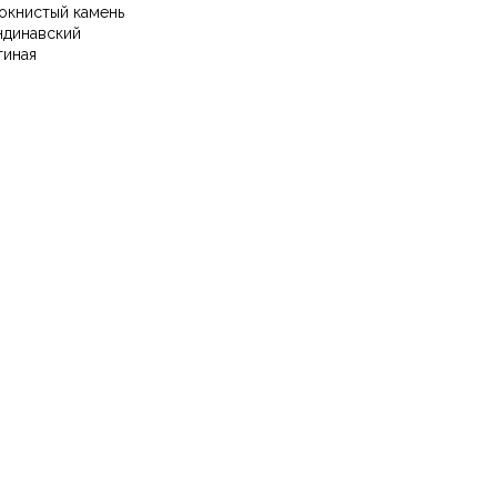
окнистый камень
ндинавский
тиная