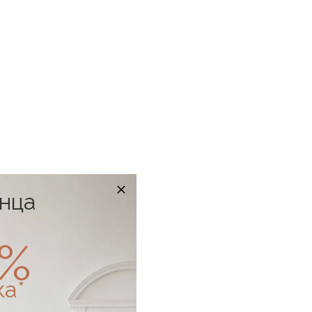
онца
0%
ка*