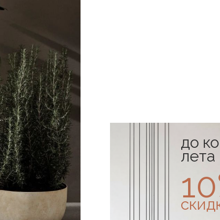
до к
лета
1
скид