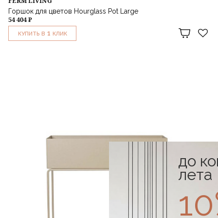
FERM LIVING
Горшок для цветов Hourglass Pot Large
54 404 ₽
1
КУПИТЬ В
КЛИК
до к
лета
1