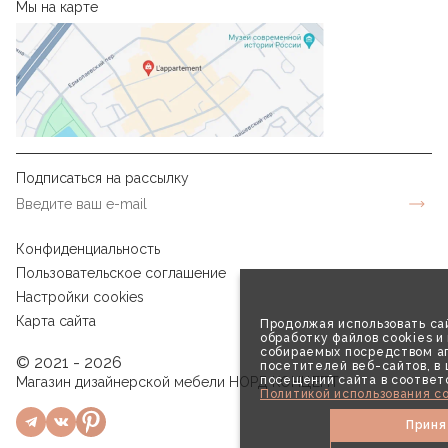
Мы на карте
Подписаться на рассылку
Конфиденциальность
Пользовательское соглашение
Настройки cookies
Карта сайта
Продолжая использовать сай
обработку файлов cookies и
собираемых посредством аг
© 2021 - 2026
посетителей веб-сайтов, в
посещений сайта в соответ
Магазин дизайнерской мебели НОРД КОНЦЕПТ
Политикой использования co
Приня