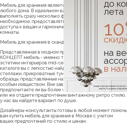
до к
Мебель для хранения является важнейшим элементом
лета
любого дома. В идеальном варианте она должна
выполнять сразу несколько функций: вмещать в себя все
1
необходимое, предоставлять возможность легкого
доступа к вещам и гармонично сочетаться с дизайном
комнаты.
скид
Мебель для хранения в скандинавском стиле.
на ве
Представленная в модном пространстве НОРД
КОНЦЕПТ мебель - именно то, что надо ценителю
ассо
эстетики интерьеров mid-century modern. В нашем
в на
каталоге вы с легкостью найдете идеальный шкаф, полки,
стеллажи, прикроватные тумбочки и многое другое. Все
образцы, представленные на нашем сайте, обладают
особым изяществом. Вне зависимости от того,
* скидка предоставляется посл
предпочитаете ли вы более четкие, графичные формы,
или по телефону и обраб
или же отдаете предпочтение винтажному ретро стилю,
у нас вы найдете вариант по душе.
Дизайнеры-консультанты готовы в любой момент помочь
вам купить мебель для хранения в Москве с учетом
ваших предпочтений по стилю и ценам.