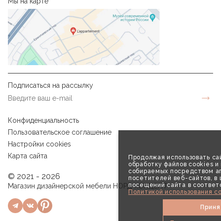
Мы на карте
Подписаться на рассылку
Конфиденциальность
Пользовательское соглашение
Настройки cookies
Карта сайта
Продолжая использовать сай
обработку файлов cookies и
собираемых посредством аг
© 2021 - 2026
посетителей веб-сайтов, в
посещений сайта в соответ
Магазин дизайнерской мебели НОРД КОНЦЕПТ
Политикой использования co
Приня