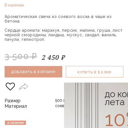
В наличии
Ароматическая свеча из соевого воска в чаше из
бетона.
Сердце аромата: маракуя, персик, малина, груша, лист
черной смородины, ландыш, мускус, сандал, ваниль,
пачули, гелиотроп.
3 500 ₽
2 450 ₽
1
ДОБАВИТЬ В КОРЗИНУ
КУПИТЬ В
КЛИК
до к
лета
Размер
500 мл
Материал
соевый воск / бетон
1
в наличии
-30%