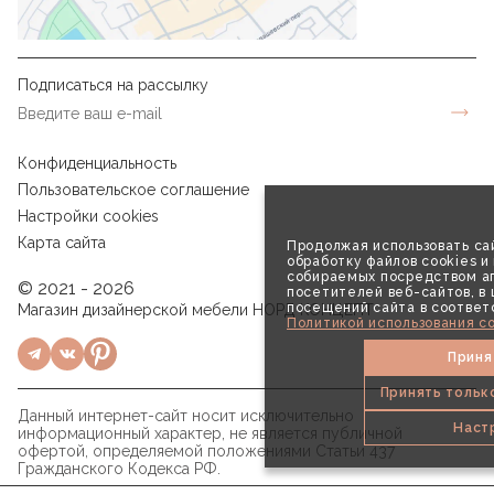
Подписаться на рассылку
Конфиденциальность
Пользовательское соглашение
Настройки cookies
Карта сайта
Продолжая использовать сай
обработку файлов cookies и
собираемых посредством аг
© 2021 - 2026
посетителей веб-сайтов, в
посещений сайта в соответ
Магазин дизайнерской мебели НОРД КОНЦЕПТ
Политикой использования co
Приня
Принять тольк
Данный интернет-сайт носит исключительно
Наст
информационный характер, не является публичной
офертой, определяемой положениями Статьи 437
Гражданского Кодекса РФ.