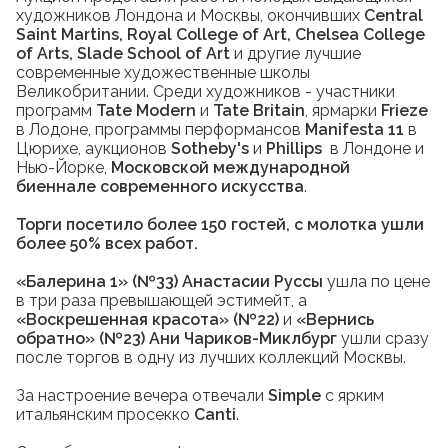
художников Лондона и Москвы, окончивших
Central
Saint Martins, Royal College of Art, Chelsea College
of Arts, Slade School of Art
и другие лучшие
современные художественные школы
Великобритании. Среди художников - участники
программ
Tate Modern
и
Tate Britain
, ярмарки
Frieze
в Лодоне, программы перформансов
Manifesta 11
в
Цюрихе, аукционов
Sotheby's
и
Phillips
в Лондоне и
Нью-Йорке,
Московской международной
биеннале современного искусства
.
Торги посетило более 150 гостей, с молотка ушли
более 50% всех работ.
«Балерина 1» (№33) Анастасии Руссы
ушла по цене
в три раза превышающей эстимейт, а
«Воскрешенная красота» (№22)
и
«Вернись
обратно» (№23) Ани Чариков-Миклбург
ушли сразу
после торгов в одну из лучших коллекций Москвы.
За настроение вечера отвечали
Simple
с ярким
итальянским просекко
Canti
.