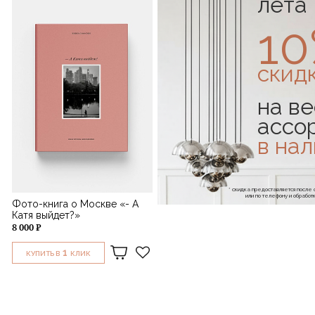
лета
1
скид
на ве
ассо
в на
* скидка предоставляется посл
или по телефону и обраб
Фото-книга о Москве «- А
Катя выйдет?»
8 000 ₽
1
КУПИТЬ В
КЛИК