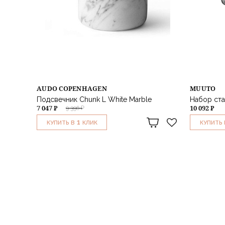
AUDO COPENHAGEN
MUUTO
Подсвечник Chunk L White Marble
Набор ста
7 047 ₽
10 092 ₽
9 396 ₽
1
КУПИТЬ В
КЛИК
КУПИТЬ 