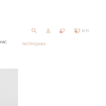
(0 ₽)
0
0
 НАС