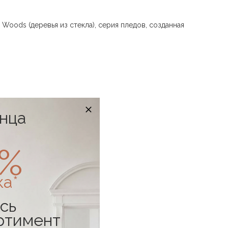
Woods (деревья из стекла), серия пледов, созданная
онца
0%
ка*
сь
ртимент