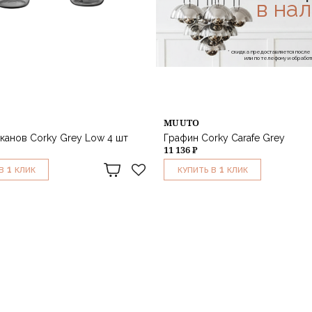
в на
* скидка предоставляется посл
или по телефону и обраб
MUUTO
канов Corky Grey Low 4 шт
Графин Corky Carafe Grey
11 136 ₽
1
1
В
КЛИК
КУПИТЬ В
КЛИК