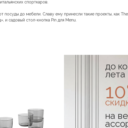
итальянских спорткаров.
 посуды до мебели. Славу ему принесли такие проекты, как The 
 и садовый стол-кнопка Pin для Menu.
до к
лета
1
скид
на ве
ассо