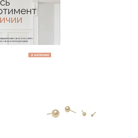
сь
ртимент
личии
е оформления заказа на сайте
отки заказа менеджером
в наличии