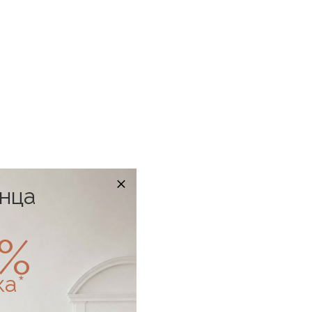
онца
0%
ка*