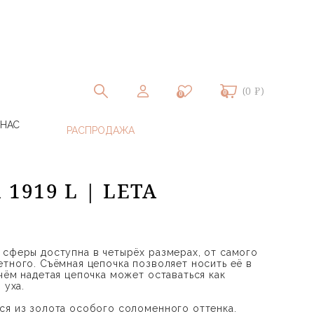
(0 ₽)
0
0
 НАС
 1919 L | LETA
 сферы доступна в четырёх размерах, от самого
етного. Съёмная цепочка позволяет носить её в
чём надетая цепочка может оставаться как
 уха.
ся из золота особого соломенного оттенка.