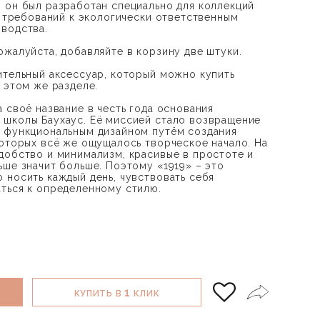
 он был разработан специально для коллекций
м требований к экологически ответственным
водства.
ожалуйста, добавляйте в корзину две штуки.
ительный аксессуар, который можно купить
 этом же разделе.
 своё название в честь года основания
школы Баухаус. Её миссией стало возвращение
и функциональным дизайном путём создания
которых всё же ощущалось творческое начало. На
добство и минимализм, красивые в простоте и
ьше значит больше. Поэтому «1919» – это
 носить каждый день, чувствовать себя
ться к определенному стилю.
1
КУПИТЬ В
КЛИК