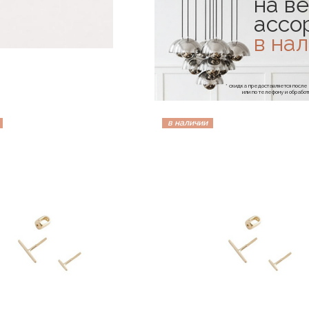
на ве
ассо
в на
* скидка предоставляется посл
или по телефону и обраб
в наличии