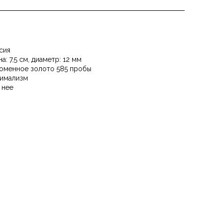
сия
а: 7,5 см, диаметр: 12 мм
оменное золото 585 пробы
имализм
 нее