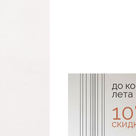
до к
лета
1
скид