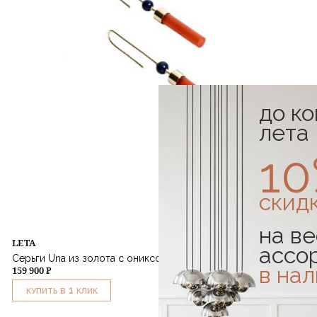
до к
лета
1
скид
на ве
LETA
ассо
Серьги Una из золота с ониксом и содалитом
в на
159 900 ₽
1
КУПИТЬ В
КЛИК