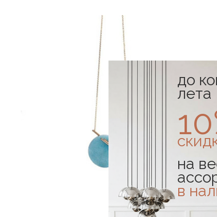
до к
лета
1
скид
на ве
ассо
в на