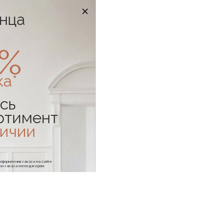
онца
0%
ка*
сь
ртимент
личии
е оформления заказа на сайте
отки заказа менеджером