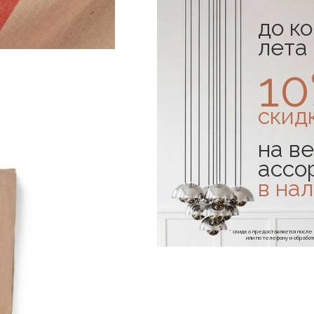
до к
лета
1
скид
на ве
ассо
в на
* скидка предоставляется посл
или по телефону и обраб