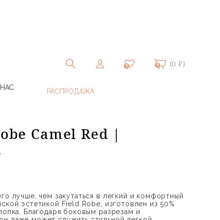
(0 ₽)
0
0
 НАС
Robe Camel Red |
G
го лучше, чем закутаться в легкий и комфортный
ской эстетикой Field Robe, изготовлен из 50%
лопка. Благодаря боковым разрезам и
он даже может служить стильной легкой