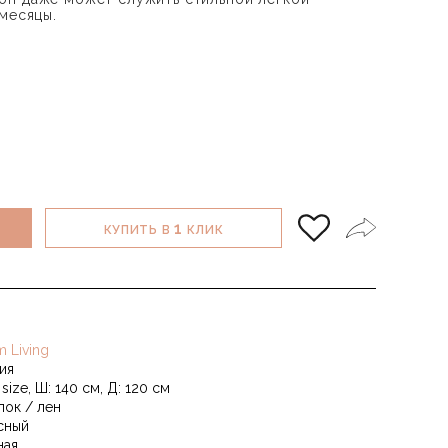
 месяцы.
1
КУПИТЬ В
КЛИК
m Living
ия
size, Ш: 140 см, Д: 120 см
пок / лен
сный
ная