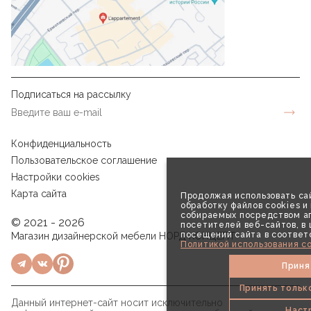
Подписаться на рассылку
Конфиденциальность
Пользовательское соглашение
Настройки cookies
Карта сайта
Продолжая использовать сай
обработку файлов cookies и
собираемых посредством аг
© 2021 - 2026
посетителей веб-сайтов, в
посещений сайта в соответ
Магазин дизайнерской мебели НОРД КОНЦЕПТ
Политикой использования co
Приня
Принять тольк
Данный интернет-сайт носит исключительно
Наст