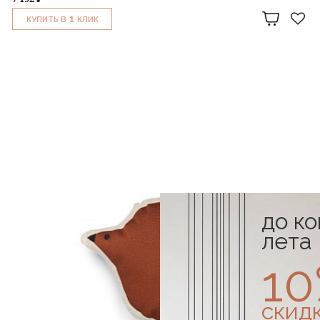
1
КУПИТЬ В
КЛИК
до к
лета
1
скид