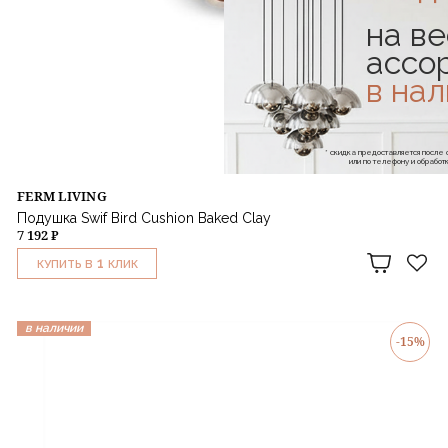
на ве
ассо
в на
* скидка предоставляется посл
или по телефону и обраб
FERM LIVING
Подушка Swif Bird Cushion Baked Clay
7 192 ₽
1
КУПИТЬ В
КЛИК
в наличии
-15%