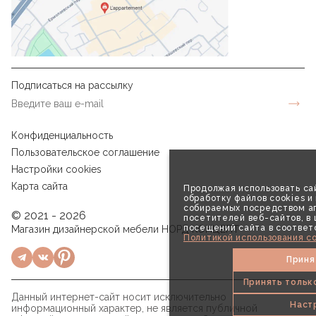
Подписаться на рассылку
Конфиденциальность
Пользовательское соглашение
Настройки cookies
Карта сайта
Продолжая использовать сай
обработку файлов cookies и
собираемых посредством аг
© 2021 - 2026
посетителей веб-сайтов, в
посещений сайта в соответ
Магазин дизайнерской мебели НОРД КОНЦЕПТ
Политикой использования co
Приня
Принять тольк
Данный интернет-сайт носит исключительно
Наст
информационный характер, не является публичной