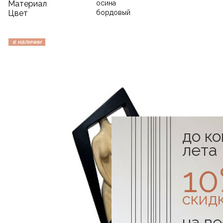
Материал
осина
Цвет
бордовый
в наличии
до к
лета
1
скид
на ве