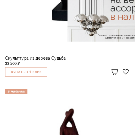
ассо
в на
* скидка предоставляется посл
или по телефону и обраб
Скульптура из дерева Судьба
33 500 ₽
1
КУПИТЬ В
КЛИК
в наличии