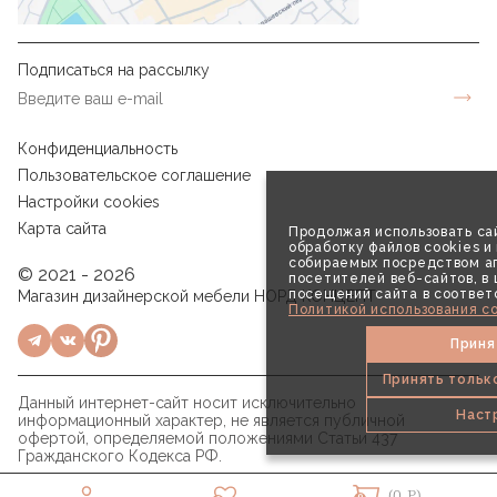
Подписаться на рассылку
Конфиденциальность
Пользовательское соглашение
Настройки cookies
Карта сайта
Продолжая использовать сай
обработку файлов cookies и
собираемых посредством аг
© 2021 - 2026
посетителей веб-сайтов, в
посещений сайта в соответ
Магазин дизайнерской мебели НОРД КОНЦЕПТ
Политикой использования co
Приня
Принять тольк
Данный интернет-сайт носит исключительно
Наст
информационный характер, не является публичной
офертой, определяемой положениями Статьи 437
Гражданского Кодекса РФ.
(0 ₽)