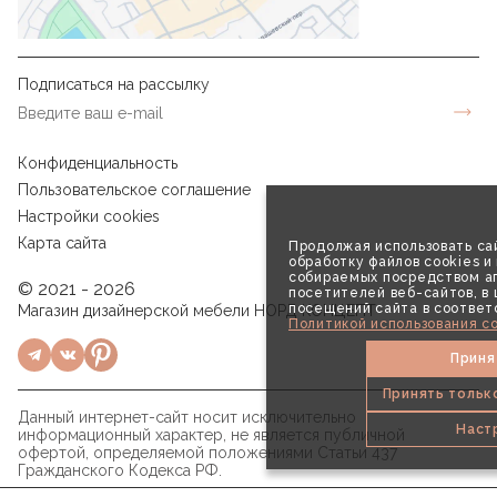
Подписаться на рассылку
Конфиденциальность
Пользовательское соглашение
Настройки cookies
Карта сайта
Продолжая использовать сай
обработку файлов cookies и
собираемых посредством аг
© 2021 - 2026
посетителей веб-сайтов, в
посещений сайта в соответ
Магазин дизайнерской мебели НОРД КОНЦЕПТ
Политикой использования co
Приня
Принять тольк
Данный интернет-сайт носит исключительно
Наст
информационный характер, не является публичной
офертой, определяемой положениями Статьи 437
Гражданского Кодекса РФ.