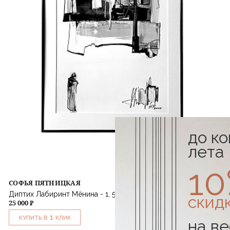
до к
лета
1
СОФЬЯ ПЯТНИЦКАЯ
Диптих Лабиринт Мёнина - 1, 50х70 см
скид
25 000 ₽
1
КУПИТЬ В
КЛИК
на ве