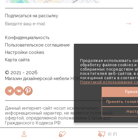
Подписаться на рассылку
Конфиденциальность
Пользовательское соглашение
Настройки cookies
Карта сайта
Продолжая использовать сай
обработку файлов cookies и
собираемых посредством аг
© 2021 - 2026
посетителей веб-сайтов, в
посещений сайта в соответ
Магазин дизайнерской мебели НОРД КОНЦЕПТ
Политикой использования co
Приня
Принять тольк
Данный интернет-сайт носит исключительно
Наст
информационный характер, не является публичной
офертой, определяемой положениями Статьи 437
Гражданского Кодекса РФ.
(0 ₽)
0
0