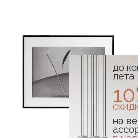
до к
лета
1
скид
на ве
ассо
в на