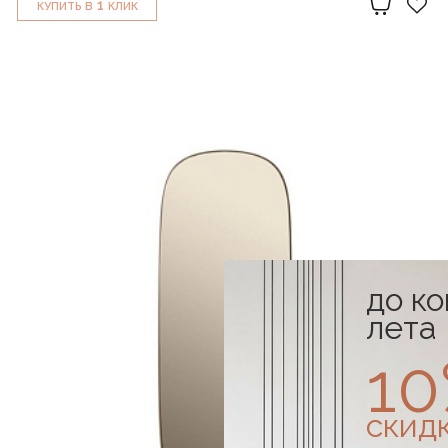
1
КУПИТЬ В
КЛИК
до к
лета
1
скид