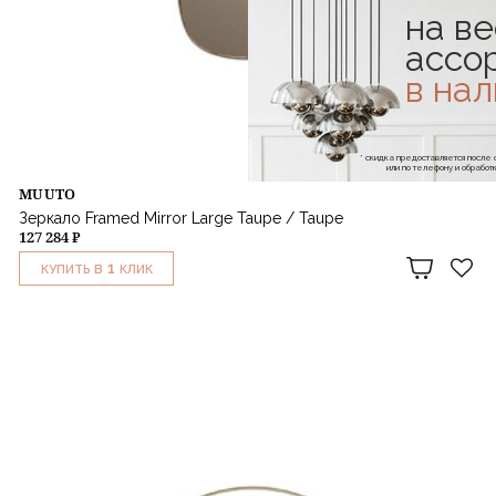
на ве
ассо
в на
* скидка предоставляется посл
или по телефону и обраб
MUUTO
Зеркало Framed Mirror Large Taupe / Taupe
127 284 ₽
1
КУПИТЬ В
КЛИК