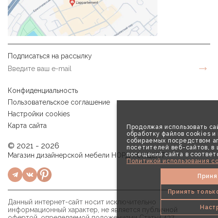
Подписаться на рассылку
Конфиденциальность
Пользовательское соглашение
Настройки cookies
Карта сайта
Продолжая использовать сай
обработку файлов cookies и
собираемых посредством аг
© 2021 - 2026
посетителей веб-сайтов, в
посещений сайта в соответ
Магазин дизайнерской мебели НОРД КОНЦЕПТ
Политикой использования co
Приня
Принять тольк
Данный интернет-сайт носит исключительно
Наст
информационный характер, не является публичной
офертой, определяемой положениями Статьи 437