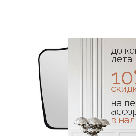
до к
лета
1
скид
на ве
ассо
в на