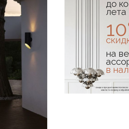
до к
лета
1
скид
на ве
ассо
в на
* скидка предоставляется посл
или по телефону и обраб