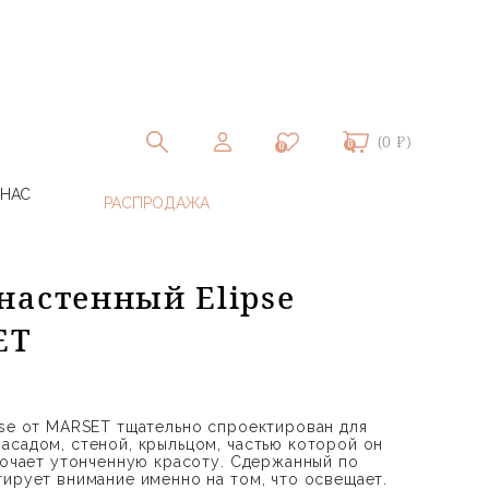
(0 ₽)
0
0
 НАС
настенный Elipse
ET
pse от MARSET тщательно спроектирован для
асадом, стеной, крыльцом, частью которой он
сточает утонченную красоту. Сдержанный по
тирует внимание именно на том, что освещает.