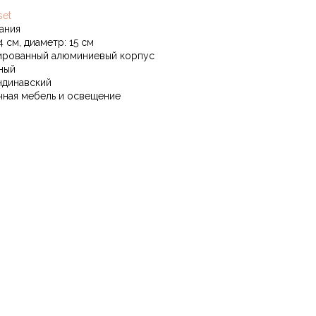
set
ания
4 см, диаметр: 15 см
ированный алюминиевый корпус
ный
ндинавский
чная мебель и освещение