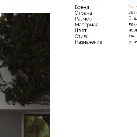
Бренд
Mar
Страна
Исп
Размер
В: 4
Материал
лак
Цвет
чер
Стиль
ска
Назначение
ули