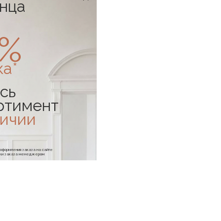
онца
0%
ка*
сь
ртимент
личии
е оформления заказа на сайте
отки заказа менеджером