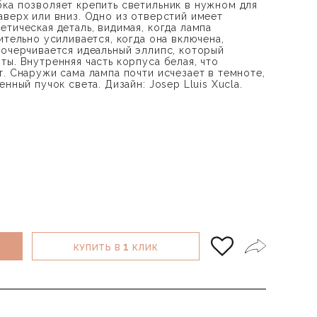
ка позволяет крепить светильник в нужном для
аверх или вниз. Одно из отверстий имеет
тическая деталь, видимая, когда лампа
ительно усиливается, когда она включена,
 очерчивается идеальный эллипс, который
ы. Внутренняя часть корпуса белая, что
. Снаружи сама лампа почти исчезает в темноте,
нный пучок света. Дизайн: Josep Lluis Xucla.
1
КУПИТЬ В
КЛИК