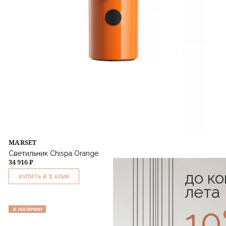
MARSET
Светильник Chispa Orange
34 916 ₽
до к
1
КУПИТЬ В
КЛИК
лета
1
в наличии
-15%