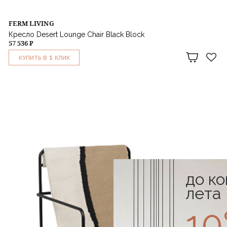
FERM LIVING
Кресло Desert Lounge Chair Black Block
57 536 ₽
1
КУПИТЬ В
КЛИК
до к
лета
1