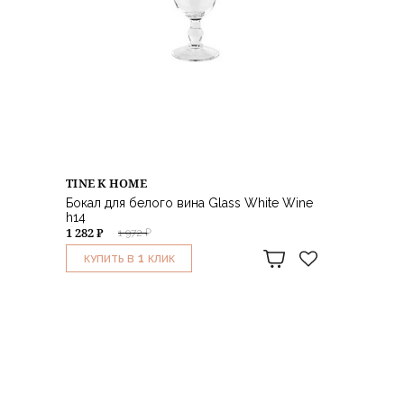
TINE K HOME
Бокал для белого вина Glass White Wine
h14
1 282 ₽
1 972 ₽
1
КУПИТЬ В
КЛИК