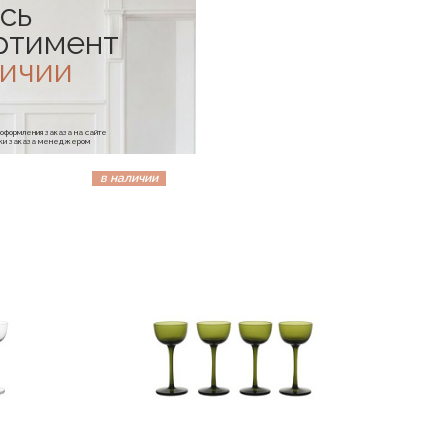
сь
ртимент
личии
е оформления заказа на сайте
отки заказа менеджером
в наличии