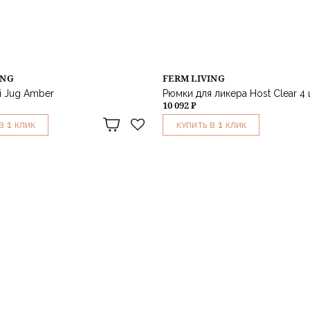
ING
FERM LIVING
i Jug Amber
Рюмки для ликера Host Clear 4
10 092 ₽
1
1
В
КЛИК
КУПИТЬ В
КЛИК