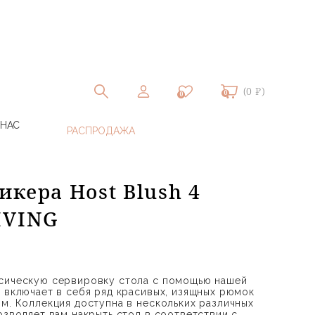
(0 ₽)
0
0
 НАС
кера Host Blush 4
IVING
ссическую сервировку стола с помощью нашей
я включает в себя ряд красивых, изящных рюмок
ом. Коллекция доступна в нескольких различных
озволяет вам накрыть стол в соответствии с