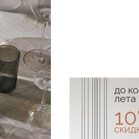
до к
лета
1
скид