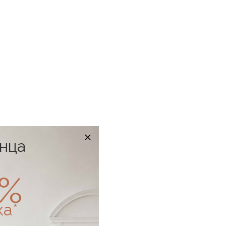
онца
0%
ка*