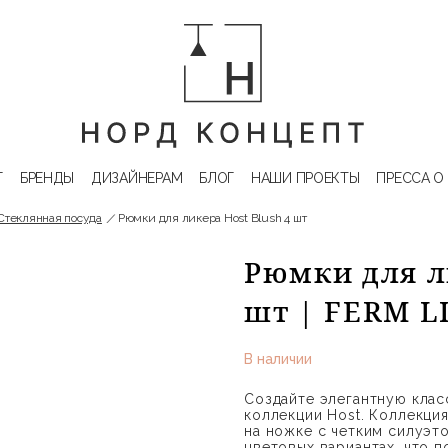
Г
БРЕНДЫ
ДИЗАЙНЕРАМ
БЛОГ
НАШИ ПРОЕКТЫ
ПРЕССА О
Стеклянная посуда
Рюмки для ликера Host Blush 4 шт
Рюмки для ли
шт | FERM L
В наличии
Создайте элегантную кла
коллекции Host. Коллекци
на ножке с четким силуэт
цветовых вариантах, что п