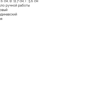
.6 см, В: 11.7 см, Г: 5.6 см
кло ручной работы
овый
ндинавский
ня