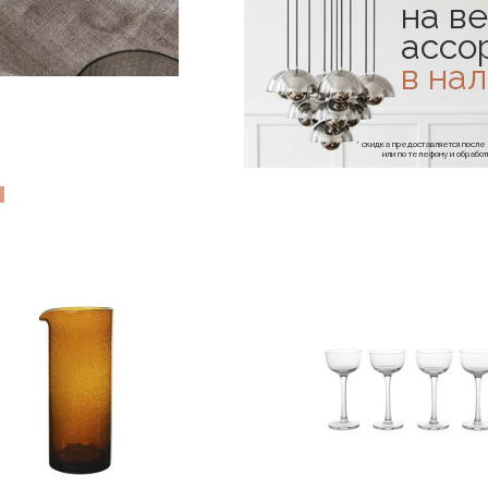
на ве
ассо
в на
* скидка предоставляется посл
или по телефону и обраб