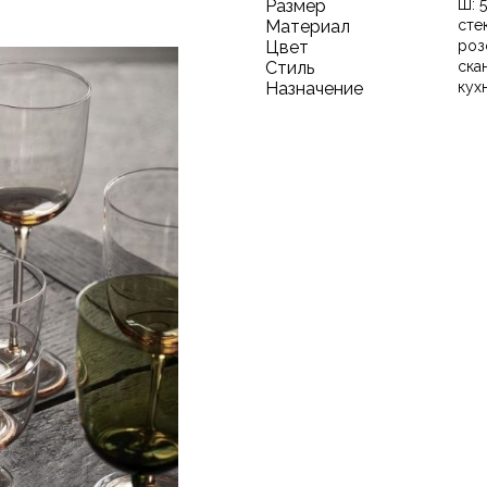
Размер
Ш: 5
Материал
сте
Цвет
роз
Стиль
ска
Назначение
кух