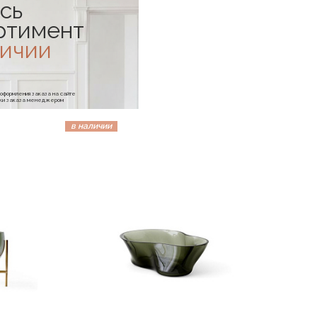
сь
ртимент
личии
е оформления заказа на сайте
отки заказа менеджером
в наличии