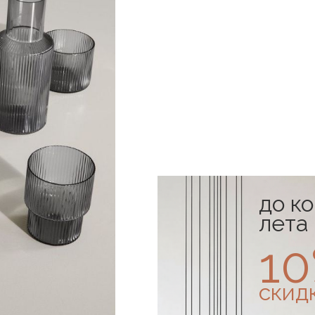
до к
лета
1
скид