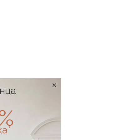
онца
0%
ка*