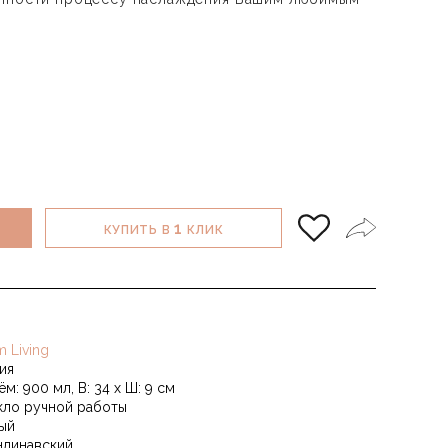
1
КУПИТЬ В
КЛИК
m Living
ия
м: 900 мл, В: 34 x Ш: 9 см
кло ручной работы
ый
ндинавский