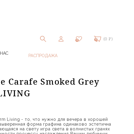
(0 ₽)
0
0
 НАС
e Carafe Smoked Grey
LIVING
rm Living - то, что нужно для вечера в хорошей
выверенная форма графина одинаково эстетична
ающаяся на свету игра света в волнистых гранях
анности процессу наслаждения Вашим любимым