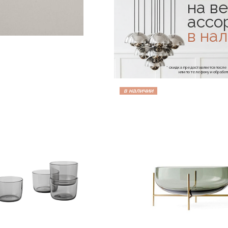
на ве
ассо
в на
* скидка предоставляется посл
или по телефону и обраб
в наличии