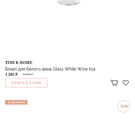
TINE K HOME
Бокал для белого вина Glass White Wine h14
1 282 ₽
1 972 ₽
1
КУПИТЬ В
КЛИК
в наличии
-35%