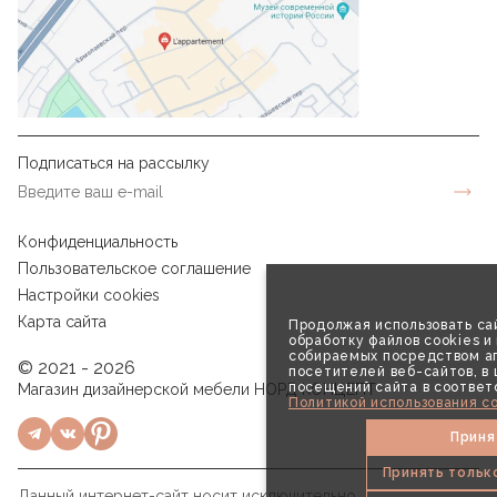
Подписаться на рассылку
Конфиденциальность
Пользовательское соглашение
Настройки cookies
Карта сайта
Продолжая использовать сай
обработку файлов cookies и
собираемых посредством аг
© 2021 - 2026
посетителей веб-сайтов, в
посещений сайта в соответ
Магазин дизайнерской мебели НОРД КОНЦЕПТ
Политикой использования co
Приня
Принять тольк
Данный интернет-сайт носит исключительно